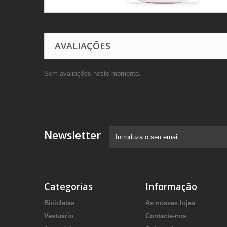
AVALIAÇÕES
Sem avaliações neste momento.
Newsletter
Categorias
Informação
Bicicletas
As nossas lojas
Vestuário
Contacte-nos