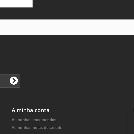
A minha conta
As minhas encomendas
As minhas notas de crédito