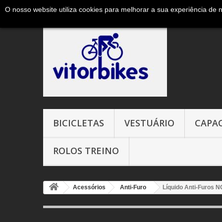
O nosso website utiliza cookies para melhorar a sua experiência de 
Ligue-nos agora:
+351 965327906 ( chamada para a red
BICICLETAS
VESTUÁRIO
CAPA
ROLOS TREINO
Acessórios
Anti-Furo
Líquido Anti-Furos