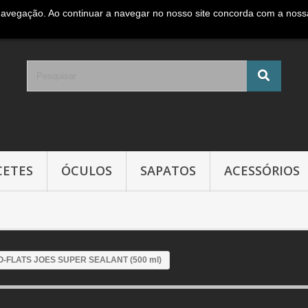
navegação. Ao continuar a navegar no nosso site concorda com a nossa 
e móvel Nacional )
CETES
ÓCULOS
SAPATOS
ACESSÓRIOS
 NO-FLATS JOES SUPER SEALANT (500 ml)