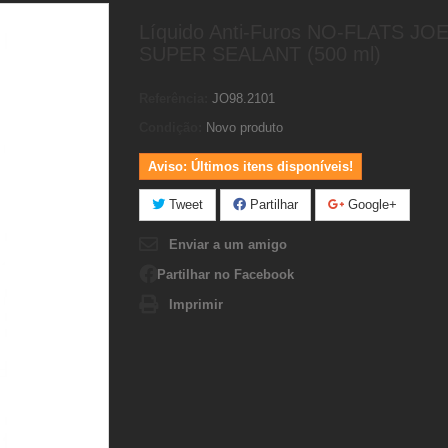
Líquido Anti-Furos NO-FLATS JO
SUPER SEALANT (500 ml)
Referência:
JO98.2101
Condição:
Novo produto
Aviso: Últimos itens disponíveis!
Tweet
Partilhar
Google+
Enviar a um amigo
Partilhar no Facebook
Imprimir