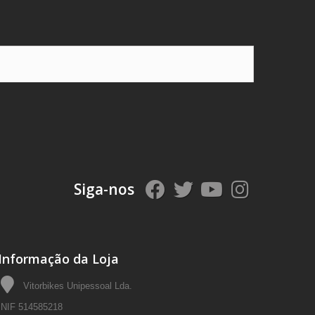
Siga-nos
Informação da Loja
Vitorbikes Unipessoal Lda.
NIF 514585218