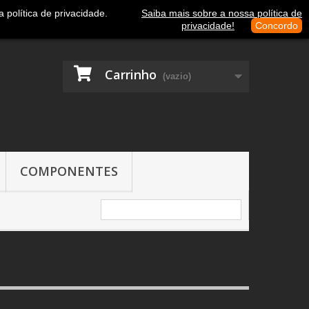
Contacte-nos
Entrar
política de privacidade.
Saiba mais sobre a nossa política de
privacidade!
Concordo
Carrinho
(vazio)
COMPONENTES