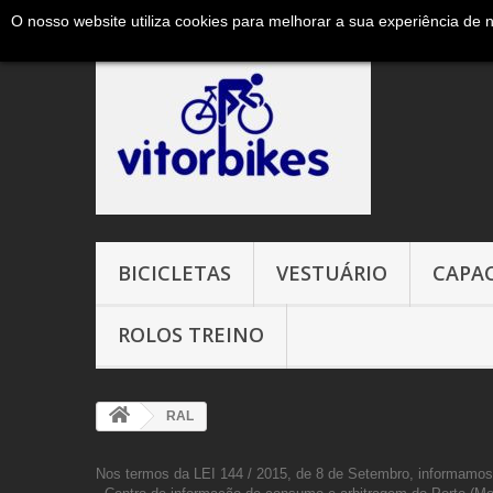
O nosso website utiliza cookies para melhorar a sua experiência de 
Ligue-nos agora:
+351 965327906 ( chamada para a red
BICICLETAS
VESTUÁRIO
CAPA
ROLOS TREINO
RAL
Nos termos da LEI 144 / 2015, de 8 de Setembro, informamos 