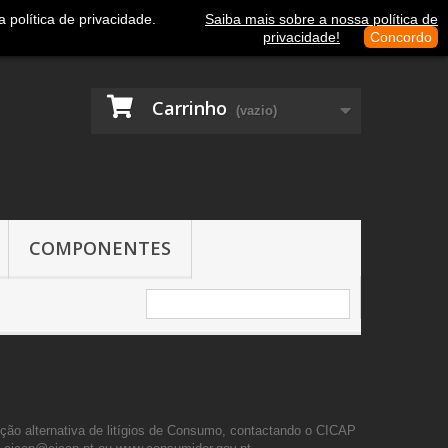
Contacte-nos
Entrar
política de privacidade.
Saiba mais sobre a nossa política de
privacidade!
Concordo
Carrinho
(vazio)
COMPONENTES
ção alternativa de litígios de Consumo, contactando o CICAP