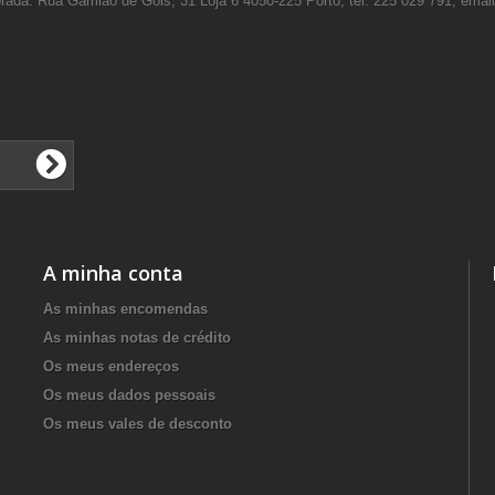
rada: Rua Gamião de Gois, 31 Loja 6 4050-225 Porto, tel. 225 029 791, ema
A minha conta
As minhas encomendas
As minhas notas de crédito
Os meus endereços
Os meus dados pessoais
Os meus vales de desconto