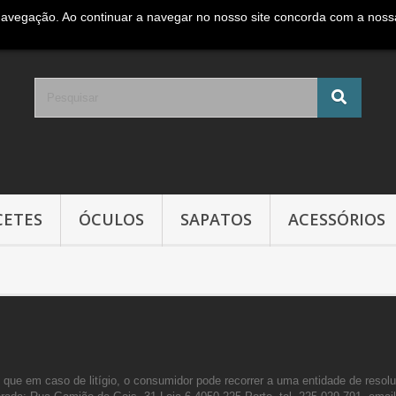
navegação. Ao continuar a navegar no nosso site concorda com a nossa 
e móvel Nacional )
CETES
ÓCULOS
SAPATOS
ACESSÓRIOS
que em caso de litígio, o consumidor pode recorrer a uma entidade de resolu