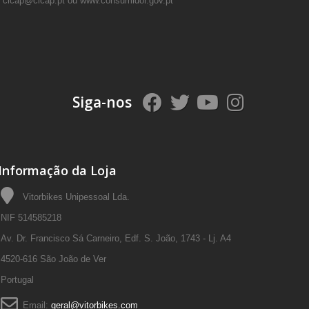
il cicap@cicap.pt ou
www.consumidor.gov.pt
Siga-nos
Informação da Loja
Vitorbikes Unipessoal Lda.
NIF 514585218
Av. Dr. Francisco Sá Carneiro, Edf. S. João, 1743 - Lj. A4
4520-616 São João de Ver
Portugal
Email:
geral@vitorbikes.com