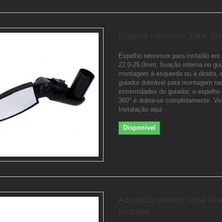
Espelho retrovisor Zefal Sp
Espelho retrovisor para instalão em
22.0-25.0mm, fixação interna no gui
montagem à esquerda ou à direita, 
guiador dobrável para montagem na
extremidades do guiador, o espelho 
360° e dobra-se completamente. Vi
Instalação aqui
Disponível
Adaptador inferior serie dir
forqueta...