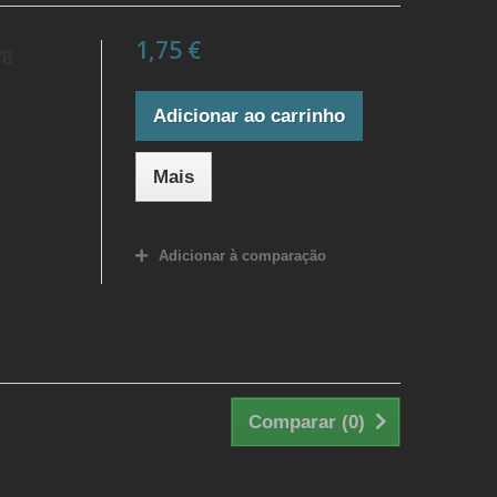
1,75 €
/8
Adicionar ao carrinho
Mais
Adicionar à comparação
Comparar (
0
)