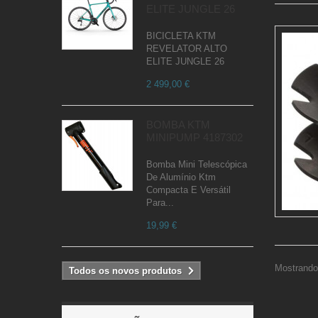
ELITE JUNGLE 26
BICICLETA KTM
REVELATOR ALTO
ELITE JUNGLE 26
2 499,00 €
BOMBA KTM
MINIPUMP 4187302
Bomba Mini Telescópica
De Alumínio Ktm
Compacta E Versátil
Para...
19,99 €
Mostrando 
Todos os novos produtos