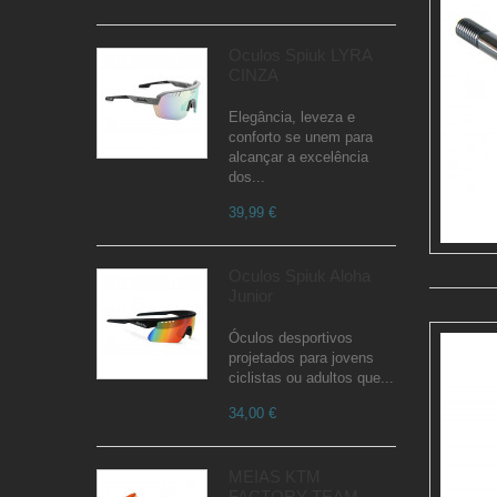
Óculos Spiuk LYRA
CINZA
Elegância, leveza e
conforto se unem para
alcançar a excelência
dos...
39,99 €
Oculos Spiuk Aloha
Junior
Óculos desportivos
projetados para jovens
ciclistas ou adultos que...
34,00 €
MEIAS KTM
FACTORY TEAM