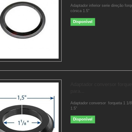
Adaptador inferior serie direção forq
cónica 1.5"
Disponível
Adaptador conversor forquet
para...
Adaptador conversor forqueta 1 1/
1.5"
Disponível