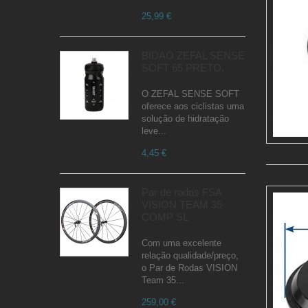
25,99 €
BIDÃO ZEFAL SENSE
SOFT 65 PRETO.
O ZEFAL SENSE SOFT
oferece aos ciclistas uma
solução de hidratação
leve...
4,45 €
Par de rodas FSA
VISION TEAM 35
COMP SL
Com uma excelente
relação qualidade/preço,
o Par de Rodas VISION
Team 35...
259,00 €