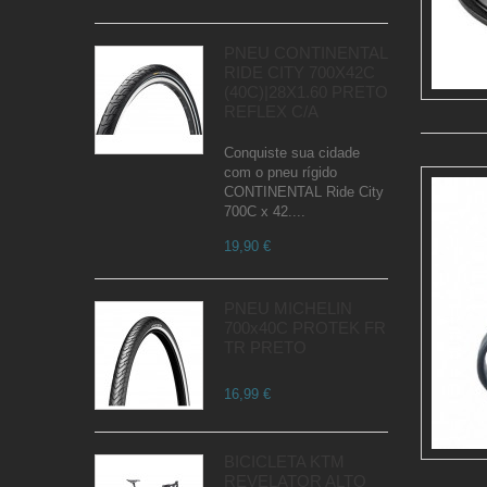
PNEU CONTINENTAL
RIDE CITY 700X42C
(40C)|28X1.60 PRETO
REFLEX C/A
Conquiste sua cidade
com o pneu rígido
CONTINENTAL Ride City
700C x 42....
19,90 €
PNEU MICHELIN
700x40C PROTEK FR
TR PRETO
16,99 €
BICICLETA KTM
REVELATOR ALTO