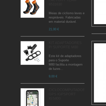
6531630
Meias de ciclismo leves e
respiráveis. Fabricadas
em material durável.
21,00 €
KIT ADAPTADORES
P/ SUPORTE M80
Este kit de adaptadores
para o Suporte
M80 facilita a montagem
de luzes...
9,00 €
CICLOCOMPUTADOR
GPS IGPSPORT
IGS800