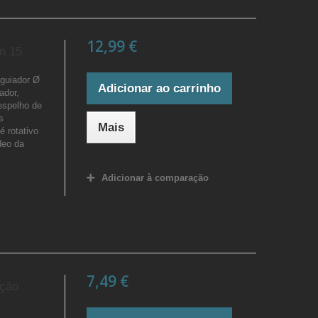
12,99 €
in 15
 guiador Ø
Adicionar ao carrinho
ador,
espelho de
s
Mais
é rotativo
deo da
Adicionar à comparação
7,49 €
eção