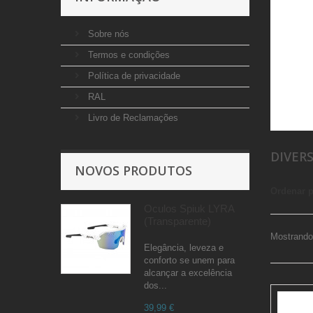
Sobre nós
Termos e condições
Política de privacidade
RAL
Livro de Reclamações
DIVER
NOVOS PRODUTOS
Ordenar 
Óculos Spiuk LYRA
(Transparente)
Mostrando 
Elegância, leveza e
conforto se unem para
alcançar a excelência
dos...
39,99 €