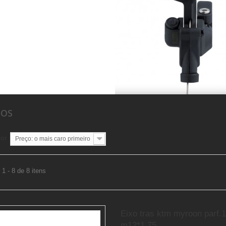
SOS
por
Preço: o mais caro primeiro
1 - 8 de 8 itens
Eixo tras ktm myroon parf.
m12*1.75...