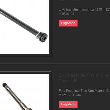
Eixo tras ktm myroon parf.148 m12
pr.8540104
Esgotado
Eixo Passante Tras Ktm My
Comp 148...
Eixo Passante Tras Ktm Myroon C
M12*1.75 Preto
Esgotado