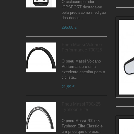
O ciclocomputador
iGPSPORT destaca-se
pela precisão na medição
dos dados...
295,00 €
Pneu Massi Volcano
Performance 700*25
O pneu Massi Volcano
Performance é uma
excelente escolha para o
ciclista...
21,99 €
Pneu Massi 700x25
Typhoon Elite
O pneu Massi 700x25
Typhoon Elite Classic é
um pneu que oferece...