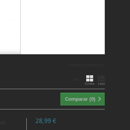
Existem 8 produtos.
Ver:
Grelha
Lista
Comparar (
0
)
28,99 €
148