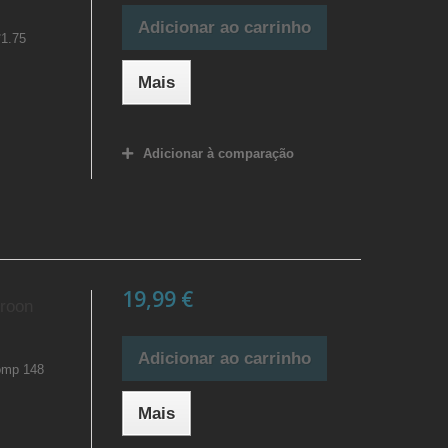
Adicionar ao carrinho
*1.75
Mais
Adicionar à comparação
19,99 €
roon
Adicionar ao carrinho
omp 148
Mais