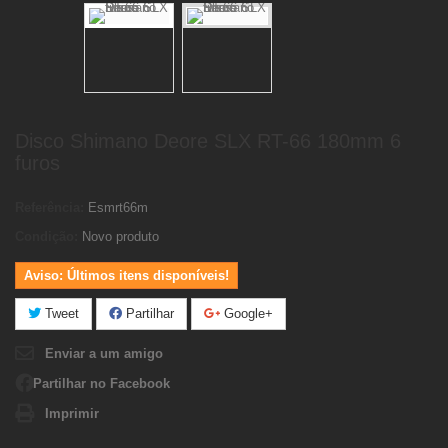
Disco Shimano Deore SLX RT-66 180mm 6
furos
Referência:
Esmrt66m
Condição:
Novo produto
Aviso: Últimos itens disponíveis!
Tweet
Partilhar
Google+
Enviar a um amigo
Partilhar no Facebook
Imprimir