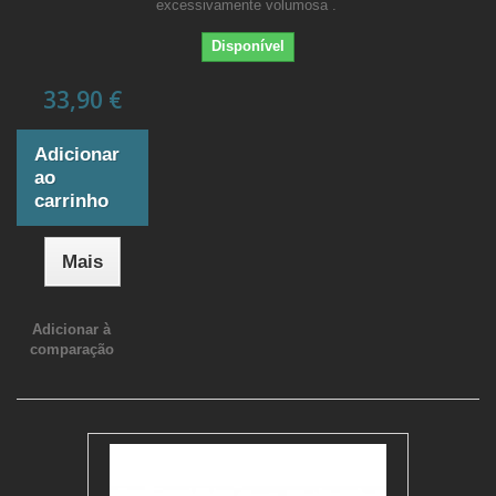
excessivamente volumosa .
Disponível
33,90 €
Adicionar
ao
carrinho
Mais
Adicionar à
comparação