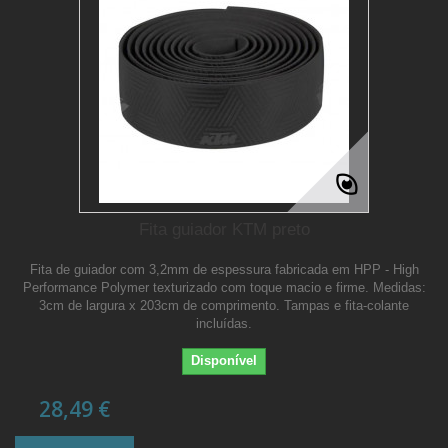
Fita guiador KTM preto
Fita de guiador com 3,2mm de espessura fabricada em HPP - High
Performance Polymer texturizado com toque macio e firme. Medidas:
3cm de largura x 203cm de comprimento. Tampas e fita-colante
incluídas.
Disponível
28,49 €