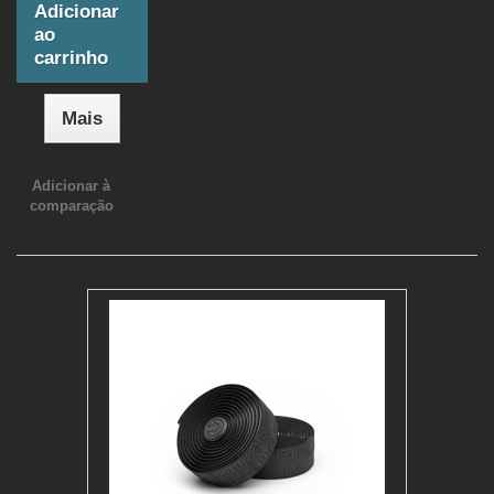
Adicionar
ao
carrinho
Mais
Adicionar à
comparação