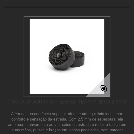
FITA GUIADOR PRO PEAKED TEAM PRETO 2,5MM
Além de sua aderência superior, oferece um equilíbrio ideal entre
conforto e sensação da estrada. Com 2.5 mm de espessura, ela
amortece efetivamente as vibrações da estrada e reduz a fadiga em
suas mãos, pulsos e braços em longas pedaladas, sem parecer