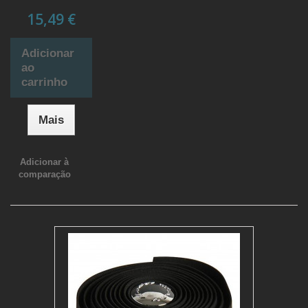
15,49 €
Adicionar
ao
carrinho
Mais
Adicionar à
comparação