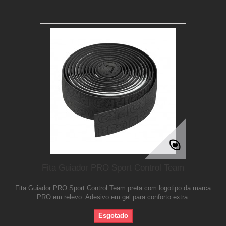
Fita Guiador PRO Sport Control Team
Fita Guiador PRO Sport Control Team preta com logotipo da marca
PRO em relevo Adesivo em gel para conforto extra
Esgotado