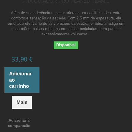
FITA GUIADOR PRO PEAKED TEAM...
Além de sua aderência superior, oferece um equilíbrio ideal entre
conforto e sensação da estrada. Com 2.5 mm de espessura, ela
amortece efetivamente as vibrações da estrada e reduz a fadiga em
suas mãos, pulsos e braços em longas pedaladas, sem parecer
excessivamente volumosa .
Disponível
33,90 €
Adicionar
ao
carrinho
Mais
Adicionar à
comparação