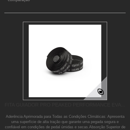
FITA GUIADOR PRO PEAKED PERFORMANCE EVA...
Aderência Aprimorada para Todas as Condições Climáticas: Apresenta
uma superfície de alta tração que garante uma pegada segura e
confiável em condições de pedal úmidas e secas.Absorção Superior de