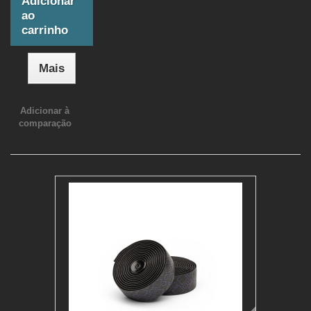
Adicionar
ao
carrinho
Mais
Adicionar à
comparação