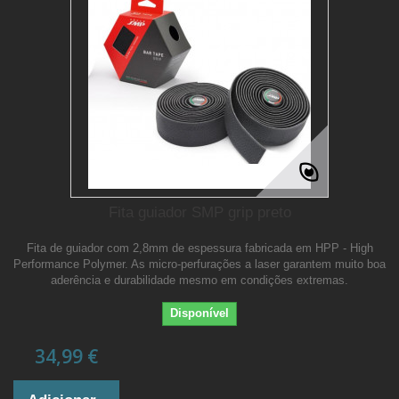
Fita guiador SMP grip preto
Fita de guiador com 2,8mm de espessura fabricada em HPP - High
Performance Polymer. As micro-perfurações a laser garantem muito boa
aderência e durabilidade mesmo em condições extremas.
Disponível
34,99 €