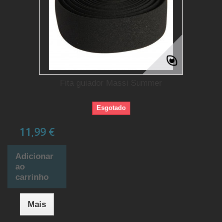
Fita guiador Massi Summer
Esgotado
11,99 €
Adicionar
ao
carrinho
Mais