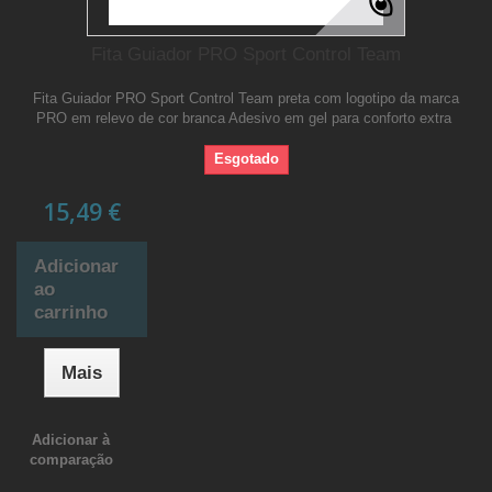
Fita Guiador PRO Sport Control Team
Fita Guiador PRO Sport Control Team preta com logotipo da marca
PRO em relevo de cor branca Adesivo em gel para conforto extra
Esgotado
15,49 €
Adicionar
ao
carrinho
Mais
Adicionar à
comparação