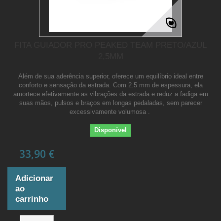
FITA GUIADOR PRO PEAKED TEAM PRETO/AZUL
2,5MM
Além de sua aderência superior, oferece um equilíbrio ideal entre
conforto e sensação da estrada. Com 2.5 mm de espessura, ela
amortece efetivamente as vibrações da estrada e reduz a fadiga em
suas mãos, pulsos e braços em longas pedaladas, sem parecer
excessivamente volumosa .
Disponível
33,90 €
Adicionar
ao
carrinho