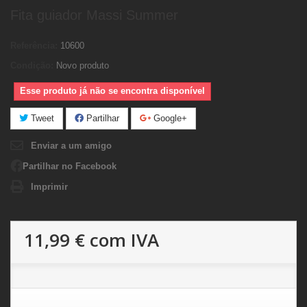
Fita guiador Massi Summer
Referência:
10600
Condição:
Novo produto
Esse produto já não se encontra disponível
Tweet
Partilhar
Google+
Enviar a um amigo
Partilhar no Facebook
Imprimir
11,99 €
com IVA