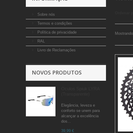
Ordenar 
Sobre nós
Termos e condições
Política de privacidade
Mostrando 
RAL
Livro de Reclamações
NOVOS PRODUTOS
Óculos Spiuk LYRA
(Transparente)
Elegância, leveza e
conforto se unem para
alcançar a excelência
dos...
39,99 €