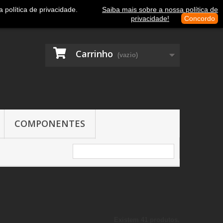
Contacte-nos
Entrar
política de privacidade.
Saiba mais sobre a nossa política de
privacidade!
Concordo
Carrinho
(vazio)
COMPONENTES
Existem 41 produtos.