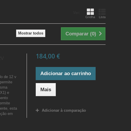
Ver:
Grelha
Lista
Mostrar todos
Comparar (
0
)
184,00 €
2V
Adicionar ao carrinho
o de 12 v
permite
esma
Mais
X1) e
mento
ermite
ente, esta
Adicionar à comparação
eção em