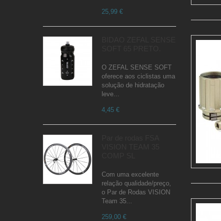
25,99 €
BIDÃO ZEFAL SENSE
SOFT 65 PRETO.
O ZEFAL SENSE SOFT
oferece aos ciclistas uma
solução de hidratação
leve...
4,45 €
Par de rodas FSA
VISION TEAM 35
COMP SL
Com uma excelente
relação qualidade/preço,
o Par de Rodas VISION
Team 35...
259,00 €