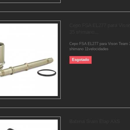
Cepo FSA EL277 para Viso
35 shimano...
Cepo FSA EL277 para Vison Team 
shimano 11velocidades
Esgotado
Bateria Sram Etap AXS