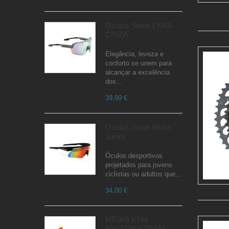
Óculos Spiuk LYRA
CINZA
Elegância, leveza e
conforto se unem para
alcançar a excelência
dos...
39,99 €
Oculos Spiuk Aloha
Junior
Óculos desportivos
projetados para jovens
ciclistas ou adultos que...
34,00 €
MEIAS KTM
FACTORY TEAM