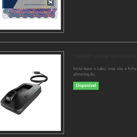
CARREGADOR BATERIA E
Inclui base e cabo, mas não a ficha
alimentação.
Disponível