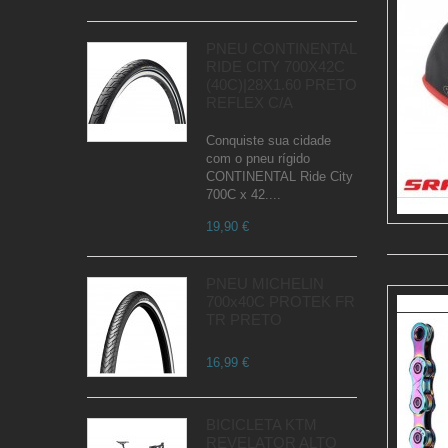
PNEU CONTINENTAL
RIDE CITY 700X42C
(40C)|28X1.60 PRETO
REFLEX C/A
Conquiste sua cidade
com o pneu rígido
CONTINENTAL Ride City
700C x 42....
19,90 €
PNEU MICHELIN
700x40C PROTEK FR
TR PRETO
16,99 €
BICICLETA KTM
REVELATOR ALTO