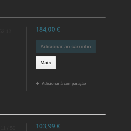
184,00 €
52 12
Adicionar ao carrinho
Mais
Adicionar à comparação
103,99 €
11 / 50