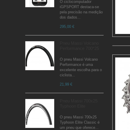
O ciclocomputador
iGPSPORT destaca-se
pela precisão na medição
dos dados...
295,00 €
Pneu Massi Volcano
Performance 700*25
O pneu Massi Volcano
Performance é uma
excelente escolha para o
ciclista...
21,99 €
Pneu Massi 700x25
Typhoon Elite
O pneu Massi 700x25
Typhoon Elite Classic é
um pneu que oferece...