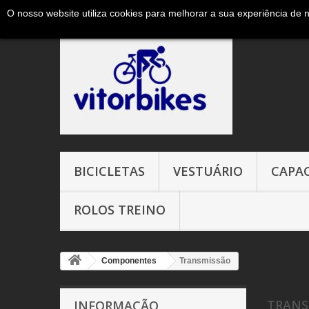
O nosso website utiliza cookies para melhorar a sua experiência de 
Ligue-nos agora:
+351 965327906 ( chamada para a red
BICICLETAS
VESTUÁRIO
CAPA
ROLOS TREINO
Componentes
Transmissão
TRANS
INFORMAÇÃO