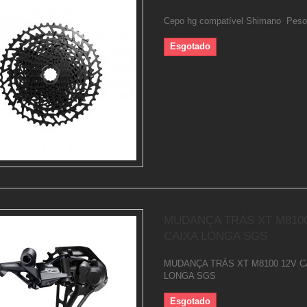
Cepo hg compatível Shimano Peso
Esgotado
MUDANÇA TRÁS XT M8100
CAIXA LONGA SGS
MUDANÇA TRÁS XT M8100 12V C
LONGA SGS
Esgotado