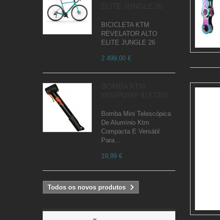
ELITE JUNGLE 26
BICICLETA KTM
REVELATOR ALTO
ELITE JUNGLE 26
2 499,00 €
BOMBA KTM
MINIPUMP 4187302
Bomba Mini Telescópica
De Alumínio Ktm
Compacta E Versátil
Para...
19,99 €
Todos os novos produtos