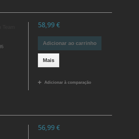
58,99 €
n Team
Adicionar ao carrinho
35
Mais
Adicionar à comparação
56,99 €