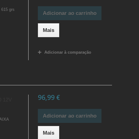
 615 grs
Adicionar ao carrinho
Mais
Adicionar à comparação
96,99 €
 12V
Adicionar ao carrinho
AIXA
Mais