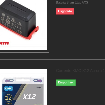
Bateria Sram Etap AXS
Esgotado
Corrente KMC X12 Aurora 1
Disponível