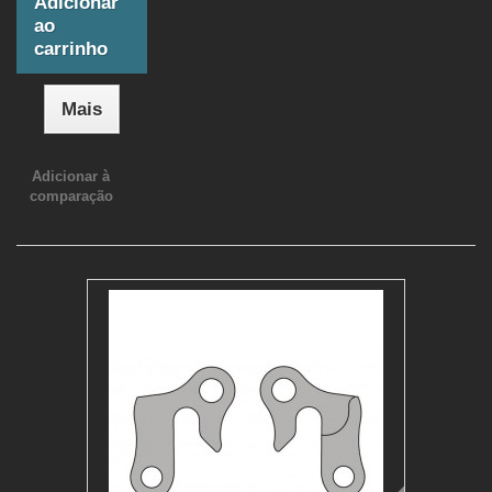
Adicionar
ao
carrinho
Mais
Adicionar à
comparação