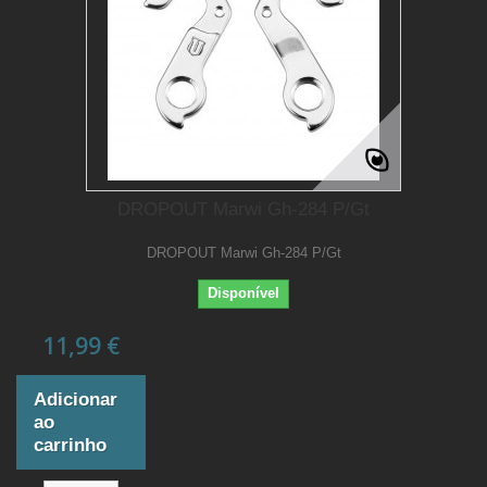
DROPOUT Marwi Gh-284 P/Gt
DROPOUT Marwi Gh-284 P/Gt
Disponível
11,99 €
Adicionar
ao
carrinho