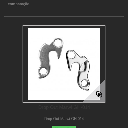
comparação
Drop Out Marwi GH-014
Drop Out Marwi GH-014