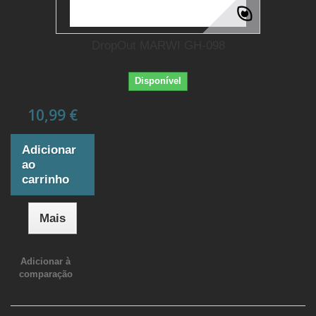
DropOut MARWI GH-098
Disponível
10,99 €
Adicionar
ao
carrinho
Mais
Adicionar à
comparação