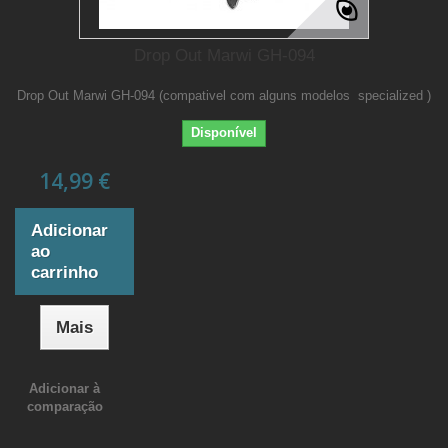
Drop Out Marwi GH-094
Drop Out Marwi GH-094 (compativel com alguns modelos specialized )
Disponível
14,99 €
Adicionar
ao
carrinho
Mais
Adicionar à
comparação