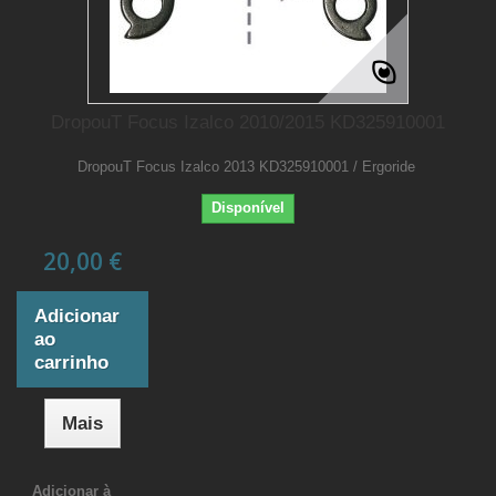
DropouT Focus Izalco 2010/2015 KD325910001
DropouT Focus Izalco 2013 KD325910001 / Ergoride
Disponível
20,00 €
Adicionar
ao
carrinho
Mais
Adicionar à