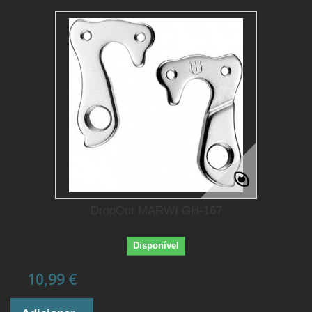
DropOut MARWI GH-167
Disponível
10,99 €