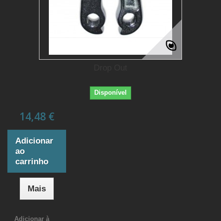
Drop Out
Disponível
14,48 €
Adicionar
ao
carrinho
Mais
Adicionar à