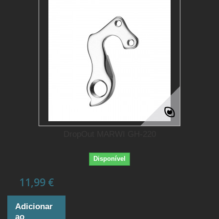
DropOut MARWI GH-220
Disponível
11,99 €
Adicionar
ao