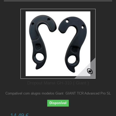
Dropout Marwi GH-310 ( Giant )
Compativel com alugns modelos Giant GIANT TCR Advanced Pro SL
Disponível
14,49 €