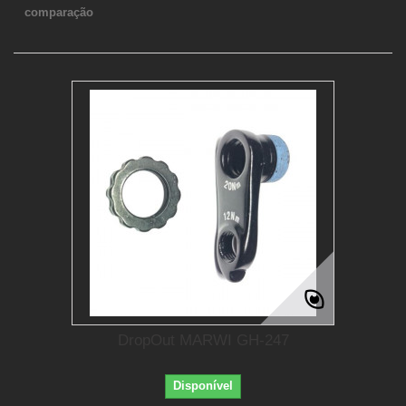
comparação
DropOut MARWI GH-247
Disponível