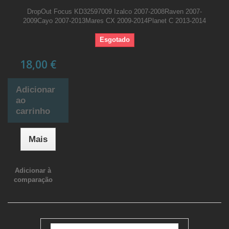
DropOut Focus KD32597009 Izalco 2007-2008Raven 2007-
2009Cayo 2007-2013Mares CX 2009-2014Planet C 2013-2014
Esgotado
18,00 €
Adicionar
ao
carrinho
Mais
Adicionar à
comparação