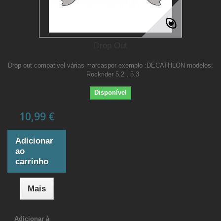
Drop Out
Drop out compativel várias marcaspor exemplo :DECATHLON modelos:
Rockrider 5.2 , 5.3
Disponível
10,99 €
Adicionar
ao
carrinho
Mais
Adicionar à