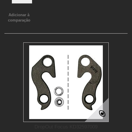
Adicionar à
comparação
DropOut Focus KD32597009