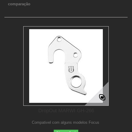
comparação
DropOut MARWI GH-266
Compativel com alguns modelos Focus