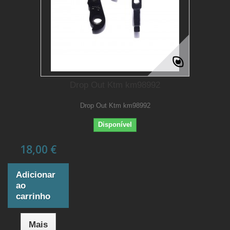
Drop Out Ktm km98992
Drop Out Ktm km98992
Disponível
18,00 €
Adicionar
ao
carrinho
Mais