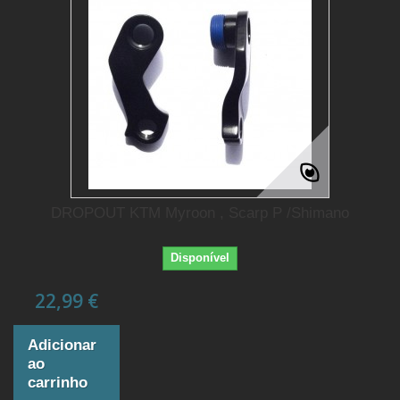
DROPOUT KTM Myroon , Scarp P /Shimano
Disponível
22,99 €
Adicionar
ao
carrinho