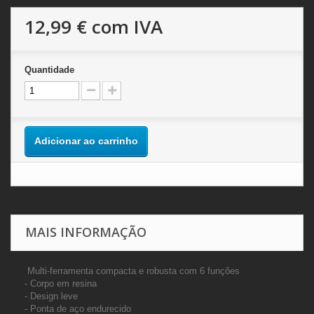
12,99 €
com IVA
Quantidade
Adicionar ao carrinho
MAIS INFORMAÇÃO
Multi-ferramenta compacta e robusta com 6 funções
- Corpo em resina
- Design leve
- Ponta de aço endurecido