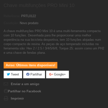
Chave multifunções PRO Mini 10
Referência:
PRTL0122
Condição:
Novo produto
A chave multifunções PRO Mini 10 é uma multi-ferramenta compacta
com 10 funções. Desenhada para lhe proporcionar uma melhor
experiência na sua bicicleta desportiva, tem 10 funções alojadas num
corpo compacto de resina. As peças de aço temperado incluídas na
ferramenta são: Hex 2 / 2.5 / 3/4/5/6/8, Torque 25; assim como um PH2
e uma chave de fendas plana.
Aviso: Últimos itens disponíveis!
Tweet
Partilhar
Google+
Enviar a um amigo
Partilhar no Facebook
Imprimir