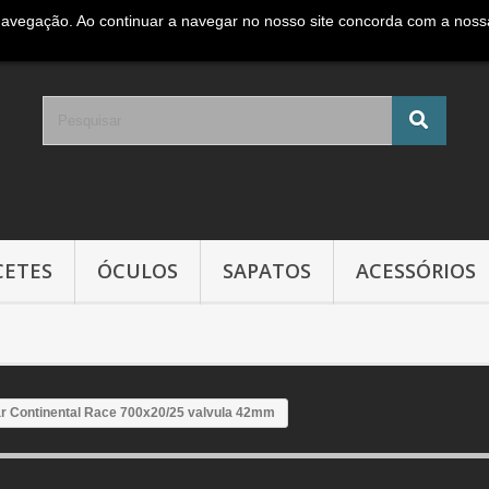
navegação. Ao continuar a navegar no nosso site concorda com a nossa 
e móvel Nacional )
CETES
ÓCULOS
SAPATOS
ACESSÓRIOS
r Continental Race 700x20/25 valvula 42mm