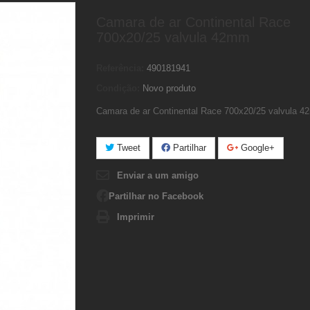
Camara de ar Continental Race
700x20/25 valvula 42mm
Referência:
490181941
Condição:
Novo produto
Camara de ar Continental Race 700x20/25 valvula 
Tweet
Partilhar
Google+
Enviar a um amigo
Partilhar no Facebook
Imprimir