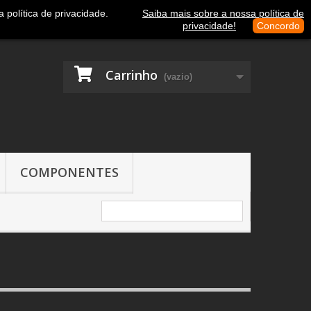
Contacte-nos
Entrar
política de privacidade.
Saiba mais sobre a nossa política de
privacidade!
Concordo
Carrinho
(vazio)
COMPONENTES