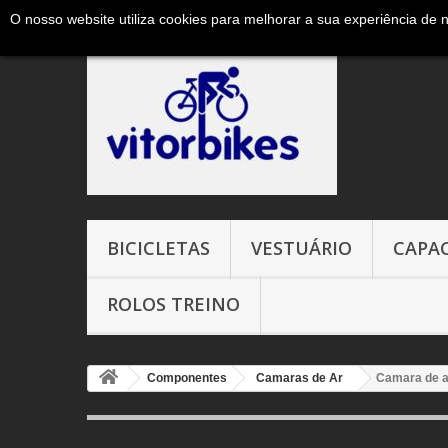
O nosso website utiliza cookies para melhorar a sua experiência de 
Ligue-nos agora:
+351 965327906 ( chamada para a red
BICICLETAS
VESTUÁRIO
CAPA
ROLOS TREINO
Componentes
Camaras de Ar
Camara de a