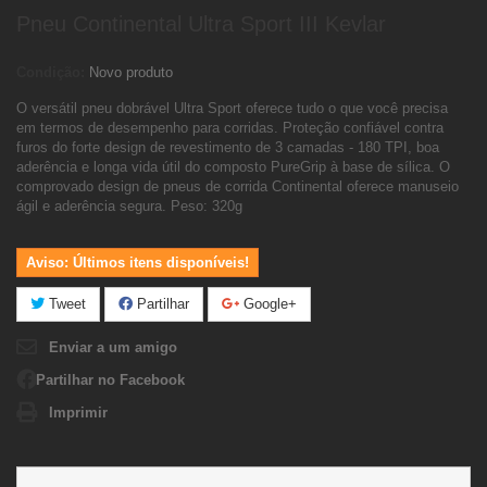
Pneu Continental Ultra Sport III Kevlar
Condição:
Novo produto
O versátil pneu dobrável Ultra Sport oferece tudo o que você precisa
em termos de desempenho para corridas.
Proteção confiável contra
furos do forte design de revestimento de 3 camadas - 180 TPI, boa
aderência e longa vida útil do composto PureGrip à base de sílica.
O
comprovado design de pneus de corrida Continental oferece manuseio
ágil e aderência segura.
Peso: 320g
Aviso: Últimos itens disponíveis!
Tweet
Partilhar
Google+
Enviar a um amigo
Partilhar no Facebook
Imprimir