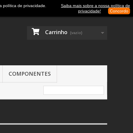
Contacte-nos
Entrar
política de privacidade.
Saiba mais sobre a nossa política de
privacidade!
Concordo
Carrinho
(vazio)
COMPONENTES