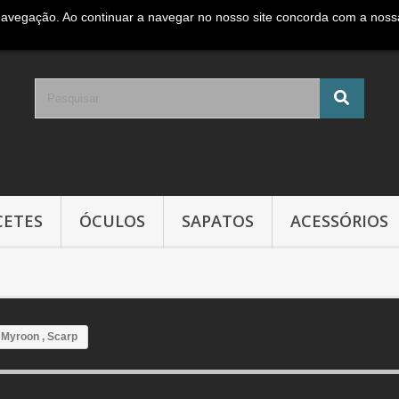
navegação. Ao continuar a navegar no nosso site concorda com a nossa 
e móvel Nacional )
CETES
ÓCULOS
SAPATOS
ACESSÓRIOS
yroon , Scarp