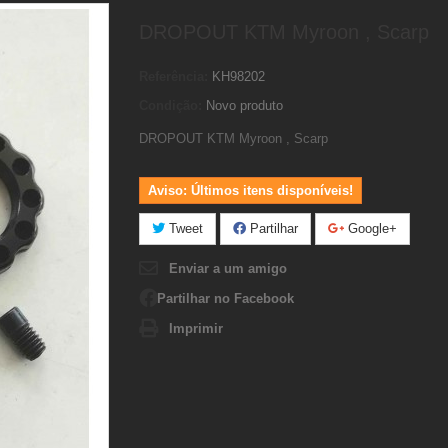
DROPOUT KTM Myroon , Scarp
Referência:
KH98202
Condição:
Novo produto
DROPOUT KTM Myroon , Scarp
Aviso: Últimos itens disponíveis!
Tweet
Partilhar
Google+
Enviar a um amigo
Partilhar no Facebook
Imprimir