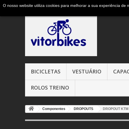
O nosso website utiliza cookies para melhorar a sua experiência de 
Ligue-nos agora:
+351 965327906 ( chamada para a red
BICICLETAS
VESTUÁRIO
CAPA
ROLOS TREINO
Componentes
DROPOUTS
DROPOUT KTM M