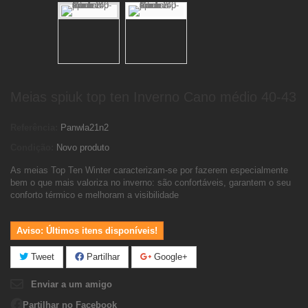
Meias spiuk top ten Inverno Cano médio 40-43
Referência:
Panwla21n2
Condição:
Novo produto
As meias Top Ten Winter caracterizam-se por fazerem especialmente
bem o que mais valoriza no inverno: são confortáveis, garantem o seu
conforto térmico e melhoram a visibilidade
Aviso: Últimos itens disponíveis!
Tweet
Partilhar
Google+
Enviar a um amigo
Partilhar no Facebook