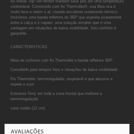
As meias Top Ten Winter mantêm seus pés em uma temperatura
confortável. Construído com fio Thermolite®, sua fibra oca é
muito leve e retém o ar, criando excelente isolamento térmico.
Incluímos uma banda refletora de 360º que espreita exatamente
entre a calça e o sapato: uma solução simples que é uma
vantagem em situações de baixa visibilidade. Seu conforto é
garantido.
CARACTERISTICAS
Meia de ciclismo com fio Thermolite e banda refletora 360º
Concebido para tempos frios e situações de baixa visibilidade
Fio Thermolite: termorregulador, respirável e que absorve e
expele o suor
Estrutura Terry em toda a zona frontal que melhora a
termorregulação
cano médio (12 cm)
AVALIAÇÕES