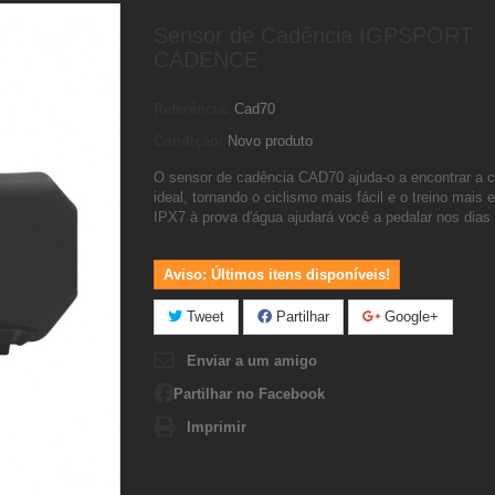
Sensor de Cadência IGPSPORT
CADENCE
Referência:
Cad70
Condição:
Novo produto
O sensor de cadência CAD70 ajuda-o a encontrar a 
ideal, tornando o ciclismo mais fácil e o treino mais e
IPX7 à prova d'água ajudará você a pedalar nos dias
Aviso: Últimos itens disponíveis!
Tweet
Partilhar
Google+
Enviar a um amigo
Partilhar no Facebook
Imprimir