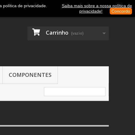
Contacte-nos
Entrar
política de privacidade.
Saiba mais sobre a nossa política de
privacidade!
Concordo
Carrinho
(vazio)
COMPONENTES