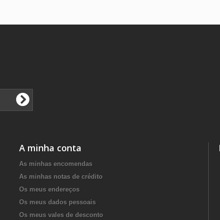
A minha conta
As minhas encomendas
As minhas notas de crédito
Os meus endereços
Os meus dados pessoais
Os meus vales de desconto