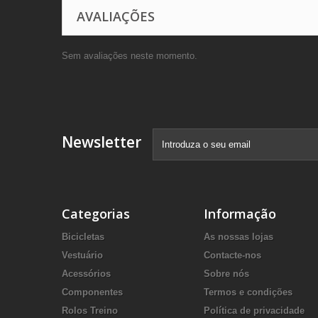
AVALIAÇÕES
Sem avaliações neste momento.
Newsletter
Categorias
Informação
Bicicletas
As nossas lojas
Vestuário
Contacte-nos
Acessórios
Sobre nós
Componentes
Termos e condições
Rolos Treino
Política de privacidade