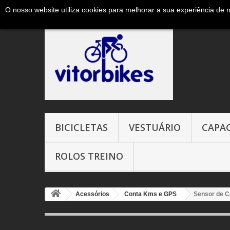
O nosso website utiliza cookies para melhorar a sua experiência de 
Ligue-nos agora:
+351 965327906 ( chamada para a red
BICICLETAS
VESTUÁRIO
CAPA
ROLOS TREINO
Acessórios
Conta Kms e GPS
Sensor de 