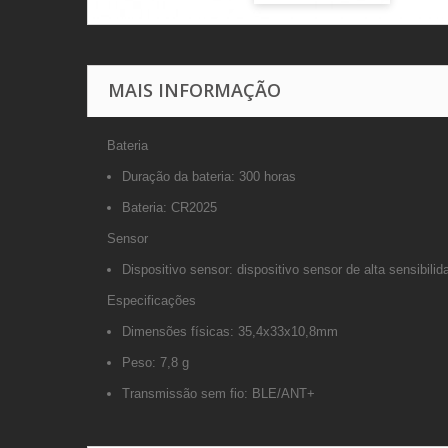
MAIS INFORMAÇÃO
Bateria
Duração da bateria: 300 horas
Bateria: CR2025
Sensor
Dispositivo sensor: dispositivo sensor de alta sensibilid
Especificações
Dimensões físicas: 35,4x33x10,8mm
Peso: 7,8 g
Transmissão sem fio: BLE/ANT+