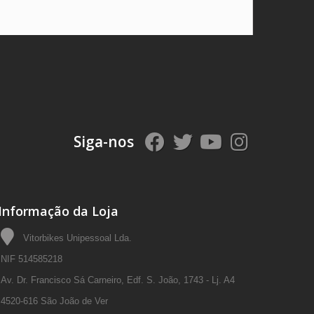
Siga-nos
Informação da Loja
Vitorbikes Unipessoal Lda.
NIF 514585218
Av. Dr. Francisco Sá Carneiro, Edf. S. João, 1743 - Lj. A4
4520-616 São João de Ver