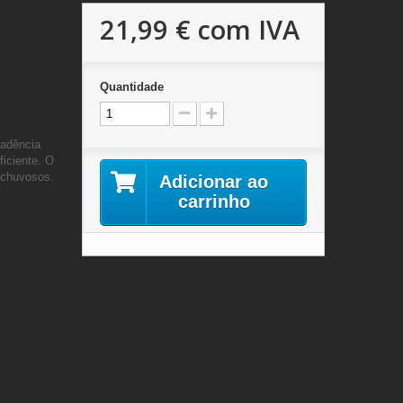
21,99 €
com IVA
Quantidade
cadência
ficiente.
O
 chuvosos.
Adicionar ao
carrinho