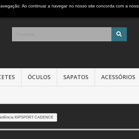
navegação. Ao continuar a navegar no nosso site concorda com a nossa 
e móvel Nacional )
CETES
ÓCULOS
SAPATOS
ACESSÓRIOS
Cadência IGPSPORT CADENCE