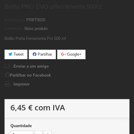
Bidão PRO EVO p/ferramenta 500cc
Referência:
PRBT0020
Condição:
Novo produto
Bidão Porta Ferramenta Pro 500 ml
Tweet
Partilhar
Google+
Enviar a um amigo
Partilhar no Facebook
Imprimir
6,45 €
com IVA
Quantidade