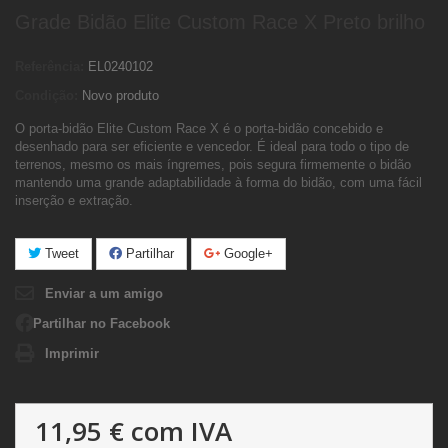
Grade Bidão Elite Custom Race X Preto brilho
Referência:
EL0240102
Condição:
Novo produto
O porta-bidão Elite Custom Race X é o porta-bidão concebido e
desenhado para ser eficiente e vencedor. É ideal para todo o tipo de
terrenos, mesmo os mais íngremes, pois segura firmemente o bidão
mantendo uma grande adaptabilidade à forma do bidão, com uma fácil
inserção e extração.
Tweet
Partilhar
Google+
Enviar a um amigo
Partilhar no Facebook
Imprimir
11,95 €
com IVA