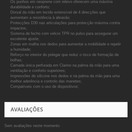
Os punhos em neoprene com relevo oferecem uma máxima
durabilidade e conforto;
Dorsal da mão em tecido extensível de 4 direcções que
aumentam a resistência à abrasão;
Protecções D30 nas articulações para protecção máxima contra
impactos;
Sistema de fecho com velcro TPR no pulso para assegurar um
excelente ajuste;
Zonas em malha nos dedos para aumentar a mobilidade e repelir
a humidade;
Reforço no interior do polegar que reduz o risco de formação de
bolhas;
Camada única perfurada em Clarino na palma da mão para uma
ventilação e conforto superiores;
Impressões de silicone nos dedos e na palma da mão para uma
melhor aderência e controlo das manetes;
Compatíveis com o uso de dispositivos;
AVALIAÇÕES
Sem avaliações neste momento.