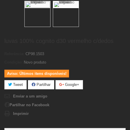
luvas 100% cognito d30 vermelho c/dedos
Referência:
CP98.1503
Condição:
Novo produto
Aviso: Últimos itens disponíveis!
Tweet
Partilhar
Google+
Enviar a um amigo
Partilhar no Facebook
Imprimir