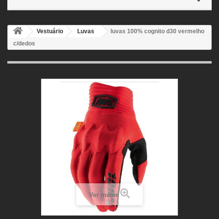
Vestuário
Luvas
luvas 100% cognito d30 vermelho
c/dedos
Ver maior