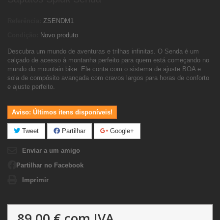
Referência:
ZSENDM1
Condição:
Novo produto
Descubra um mundo de aventuras e trilhas infinitas. O Senda é um
calçado de acesso à montanha perfeito para quem está começando no
mundo do mountain bike. Ele conta com o sistema de ajuste BOA e
sola de compósito avançada com cravos largos para horas de conforto
e ajuste perfeito.
Aviso: Últimos itens disponíveis!
Tweet
Partilhar
Google+
Enviar a um amigo
Partilhar no Facebook
Imprimir
89,00 €
com IVA