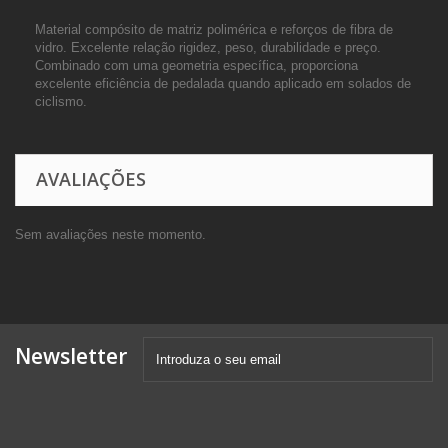
Material compósito de matriz polimérica e reforços de fibra de
vidro. Excelente relação rigidez, peso, durabilidade e preço.
Combinado com uma geometria específica, proporciona
excelente eficiência de pedalada quando aplicado em solados de
ciclismo.
AVALIAÇÕES
Sem avaliações neste momento.
Newsletter