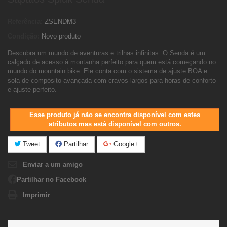
Referência:
ZSENDM3
Condição:
Novo produto
Descubra um mundo de aventuras e trilhas infinitas. O Senda é um
calçado de acesso à montanha perfeito para quem está começando no
mundo do mountain bike. Ele conta com o sistema de ajuste BOA e
sola de compósito avançada com cravos largos para horas de conforto
e ajuste perfeito.
Esse produto já não se encontra disponível com estes
atributos mas está disponível com outros.
Tweet
Partilhar
Google+
Enviar a um amigo
Partilhar no Facebook
Imprimir