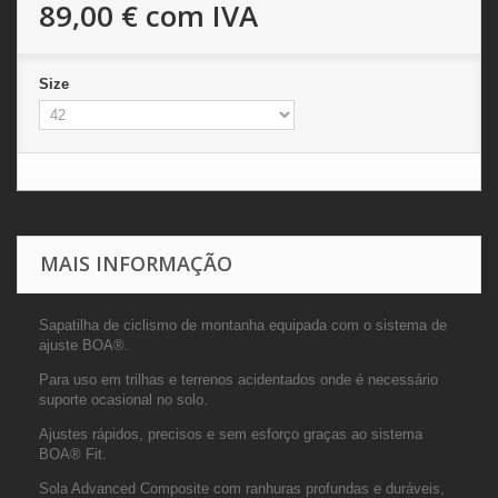
89,00 €
com IVA
Size
MAIS INFORMAÇÃO
Sapatilha de ciclismo de montanha equipada com o sistema de
ajuste BOA®.
Para uso em trilhas e terrenos acidentados onde é necessário
suporte ocasional no solo.
Ajustes rápidos, precisos e sem esforço graças ao sistema
BOA® Fit.
Sola Advanced Composite com ranhuras profundas e duráveis,