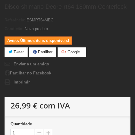
Disco shimano Deore rt64 180mm Centerlock
Referência:
ESMRT64MEC
Condição:
Novo produto
Aviso: Últimos itens disponíveis!
Tweet
Partilhar
Google+
Enviar a um amigo
Partilhar no Facebook
Imprimir
26,99 €
com IVA
Quantidade